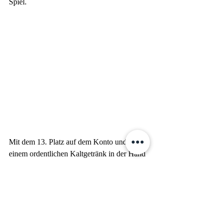
Spiel.
Mit dem 13. Platz auf dem Konto und 
einem ordentlichen Kaltgetränk in der Hand 
wurden die restlichen Spiele der anderen 
Teams noch fachgerecht analysiert. 
Anschließend ging es am Abend mit allen 
Teams in eine Mittelalterrestaurantsauf mit 
Feuerschow und Schertkampf, 